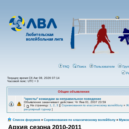
FAQ
Поиск
Пользователи
Гру
Р
Текущее время Сб Авг 08, 2026 07:14
Часовой пояс: UTC + 3
Общие объявления
"кресты" командам за неправильное поведение
Объявление заканчивает действие: Чт Янв 01, 2037 23:59
[
На страницу:
1
,
2
,
3
][
Соревнования по классическому волейболу
»
Ж
регулярный турнир
]
Список форумов
»
Соревнования по классическому волейболу
»
Мужск
Архив сезона 2010-2011