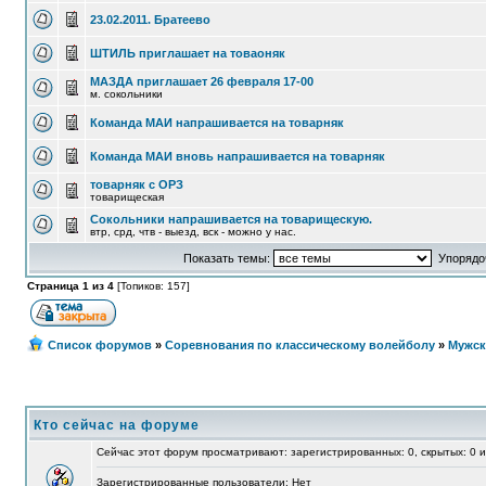
23.02.2011. Братеево
ШТИЛЬ приглашает на товаоняк
МАЗДА приглашает 26 февраля 17-00
м. сокольники
Команда МАИ напрашивается на товарняк
Команда МАИ вновь напрашивается на товарняк
товарняк с ОРЗ
товарищеская
Сокольники напрашивается на товарищескую.
втр, срд, чтв - выезд, вск - можно у нас.
Показать темы:
Упорядоч
Страница 1 из 4
[Топиков: 157]
Список форумов
»
Соревнования по классическому волейболу
»
Мужск
Кто сейчас на форуме
Сейчас этот форум просматривают: зарегистрированных: 0, скрытых: 0 и
Зарегистрированные пользователи: Нет