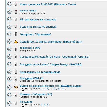
Ищем судью на 21.03.2011 (Юпитер - Сычи)
нужен судья
посудите игру пжлста....
Х5 приглашает на товарняк
Судью на вск 17-00 Водный
Товарняк с "Крыльями"
Судейство. 11 марта. м.Беляево. Игра 3-ей лиги
товарняк с ОРЗ
товарищеская
Сегодня 10.03. судейство Norit - Северный ! Срочно!
Посудите матч 1 лиги! 9 марта Мазда - КАСКАД
Приглашаем на товарищескую
Посудить ЛЧИ-Х5
Воскресенье 6 марта. м.Планерная
Вызов Подводной братве !!!!!!111111расрасрас
[
На страницу:
1
,
2
,
3
, ...,
19
,
20
,
21
]
Юпитер - Сабурово (3-0)
Юпитер - Сабурово (3-0)
Посудите
[
На страницу:
1
,
2
,
3
]