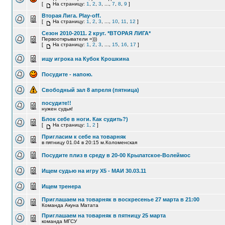
[
На страницу:
1
,
2
,
3
, ...,
7
,
8
,
9
]
Вторая Лига. Play-off.
[
На страницу:
1
,
2
,
3
, ...,
10
,
11
,
12
]
Сезон 2010-2011. 2 круг. *ВТОРАЯ ЛИГА*
Первооткрыватели =)))
[
На страницу:
1
,
2
,
3
, ...,
15
,
16
,
17
]
ищу игрока на Кубок Крошкина
Посудите - напою.
Свободный зал 8 апреля (пятница)
посудите!!
нужен судья!
Блок себе в ноги. Как судить?)
[
На страницу:
1
,
2
]
Пригласим к себе на товарняк
в пятницу 01.04 в 20:15 м.Коломенская
Посудите плиз в среду в 20-00 Крылатское-Волеймос
Ищем судью на игру Х5 - МАИ 30.03.11
Ищем тренера
Приглашаем на товарняк в воскресенье 27 марта в 21:00
Команда Акуна Матата
Приглашаем на товарняк в пятницу 25 марта
команда МГСУ