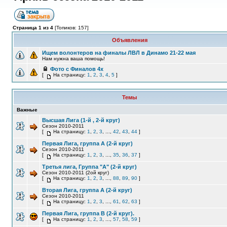
Страница 1 из 4
[Топиков: 157]
Объявления
Ищем волонтеров на финалы ЛВЛ в Динамо 21-22 мая
Нам нужна ваша помощь!
Фото с Финалов 4х
[
На страницу:
1
,
2
,
3
,
4
,
5
]
Темы
Важные
Высшая Лига (1-й , 2-й круг)
Сезон 2010-2011
[
На страницу:
1
,
2
,
3
, ...,
42
,
43
,
44
]
Первая Лига, группа А (2-й круг)
Сезон 2010-2011
[
На страницу:
1
,
2
,
3
, ...,
35
,
36
,
37
]
Третья лига, Группа "А" (2-й круг)
Сезон 2010-2011 (2ой круг)
[
На страницу:
1
,
2
,
3
, ...,
88
,
89
,
90
]
Вторая Лига, группа А (2-й круг)
Сезон 2010-2011
[
На страницу:
1
,
2
,
3
, ...,
61
,
62
,
63
]
Первая Лига, группа В (2-й круг).
[
На страницу:
1
,
2
,
3
, ...,
57
,
58
,
59
]