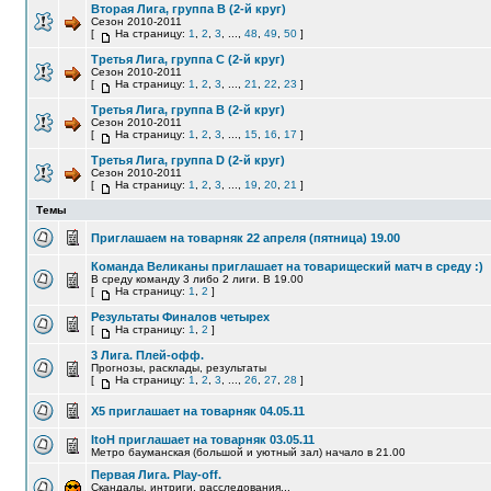
Вторая Лига, группа В (2-й круг)
Сезон 2010-2011
[
На страницу:
1
,
2
,
3
, ...,
48
,
49
,
50
]
Третья Лига, группа С (2-й круг)
Сезон 2010-2011
[
На страницу:
1
,
2
,
3
, ...,
21
,
22
,
23
]
Третья Лига, группа В (2-й круг)
Сезон 2010-2011
[
На страницу:
1
,
2
,
3
, ...,
15
,
16
,
17
]
Третья Лига, группа D (2-й круг)
Сезон 2010-2011
[
На страницу:
1
,
2
,
3
, ...,
19
,
20
,
21
]
Темы
Приглашаем на товарняк 22 апреля (пятница) 19.00
Команда Великаны приглашает на товарищеский матч в среду :)
В среду команду 3 либо 2 лиги. В 19.00
[
На страницу:
1
,
2
]
Результаты Финалов четырех
[
На страницу:
1
,
2
]
3 Лига. Плей-офф.
Прогнозы, расклады, результаты
[
На страницу:
1
,
2
,
3
, ...,
26
,
27
,
28
]
Х5 приглашает на товарняк 04.05.11
ItoH приглашает на товарняк 03.05.11
Метро бауманская (большой и уютный зал) начало в 21.00
Первая Лига. Play-off.
Скандалы, интриги, расследования...