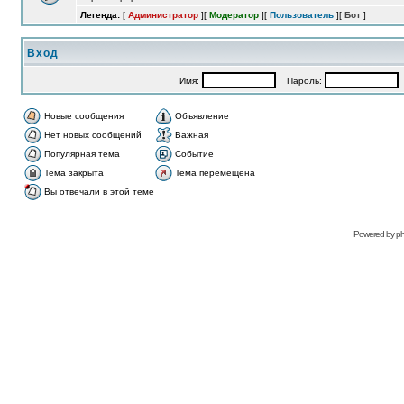
Легенда:
[
Администратор
][
Модератор
][
Пользователь
][
Бот
]
Вход
Имя:
Пароль:
А
Новые сообщения
Объявление
Нет новых сообщений
Важная
Популярная тема
Событие
Тема закрыта
Тема перемещена
Вы отвечали в этой теме
Рowered bу
p