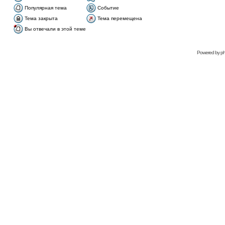
Популярная тема
Событие
Тема закрыта
Тема перемещена
Вы отвечали в этой теме
Рowered bу
p