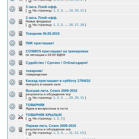
3 лига. Плей-офф.
[
На страницу:
1
,
2
,
3
, ...,
19
,
20
,
21
]
2 лига. Плей-офф.
Новые флудеры)
[
На страницу:
1
,
2
,
3
, ...,
26
,
27
,
28
]
Товарняк 05.05.2010
ПИК приглашает
COSMOS приглашает на тренировки
по пятницам к 19:00 ВДНХ
Судейство ! Срочно ! Отблагодарю!
товарняк!
товарищеская
Каскад приглашает в субботу 17/04/10
поиграть в нашем зале
Высшая лига. Сезон 2009-2010
результаты и обсуждение игр
[
На страницу:
1
,
2
,
3
, ...,
29
,
30
,
31
]
ТОВАРНЯК
Ждем в воскресенье в гости
ТОВАРНЯК КРЫЛЬЯ!
[
На страницу:
1
,
2
,
3
]
Первая лига. Сезон 2009-2010
результаты и обсуждение игр
[
На страницу:
1
,
2
,
3
, ...,
11
,
12
,
13
]