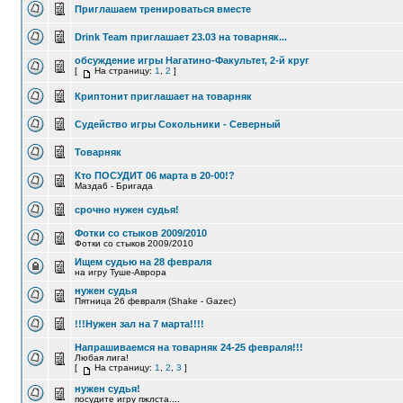
Приглашаем тренироваться вместе
Drink Team приглашает 23.03 на товарняк...
обсуждение игры Нагатино-Факультет, 2-й круг
[
На страницу:
1
,
2
]
Криптонит приглашает на товарняк
Судейство игры Сокольники - Северный
Товарняк
Кто ПОСУДИТ 06 марта в 20-00!?
Мазда6 - Бригада
срочно нужен судья!
Фотки со стыков 2009/2010
Фотки со стыков 2009/2010
Ищем судью на 28 февраля
на игру Туше-Аврора
нужен судья
Пятница 26 февраля (Shake - Gazec)
!!!Нужен зал на 7 марта!!!!
Напрашиваемся на товарняк 24-25 февраля!!!
Любая лига!
[
На страницу:
1
,
2
,
3
]
нужен судья!
посудите игру пжлста....