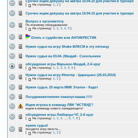
Срочно ищем девушку на завтра 10.04.10 для участия в турнире
[
На страницу:
1
,
2
]
Срочно ищем девушку на завтра 10.04.10 для участия в турнире
Вопрос к оргкомитету.
По игровому оборудованию
[
На страницу:
1
,
2
,
3
,
4
,
5
]
Опять о судействе или АНТИКРЕСТИК
Нужен судья на игру Shake-ВЛКСМ в эту пятницу
Нужен судья на 03.04. (Мазда6 - Сокольники
обсуждение игры Марьино-Мазда6, 2-й круг
[
На страницу:
1
,
2
,
3
,
4
,
5
,
6
]
Нужен судья на игру Юпитер - Царицыно (25.03.2010)
[
На страницу:
1
,
2
]
Нужен судья. 25 марта ММК Эталон - Кадет
Посудииииитееееее пажалустааааа !!!!!
Ищем игрока в команду ЛВК "ИСТВУД"!
ищем в команду нового нападающего!
обсуждение игры Люберцы-ЧГ, 2-й круг
[
На страницу:
1
,
2
,
3
, ...,
6
,
7
,
8
]
нужен судья!
посудите игру пжлста....
[
На страницу:
1
,
2
]