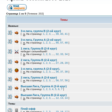
Страница 1 из 5
[Топиков: 202]
Темы
Важные
3-я лига, группа В (2-ой круг)
[
На страницу:
1
,
2
,
3
, ...,
39
,
40
,
41
]
3-я лига, Группа А (2-ой круг)
[
На страницу:
1
,
2
,
3
, ...,
46
,
47
,
48
]
1 лига. Группа B (2-й круг)
победит сильнейший!
[
На страницу:
1
,
2
,
3
, ...,
32
,
33
,
34
]
2 лига, Группа B (2-й круг)
[
На страницу:
1
,
2
,
3
, ...,
27
,
28
,
29
]
1-я лига, группа А (2-й круг).
[
На страницу:
1
,
2
,
3
, ...,
36
,
37
,
38
]
2 лига, Группа А (2-й круг)
[
На страницу:
1
,
2
,
3
, ...,
56
,
57
,
58
]
Высшая Лига, Группа А (2-й круг)
[
На страницу:
1
,
2
,
3
,
4
,
5
,
6
,
7
]
Высшая Лига, Группа В (2-й круг)
[
На страницу:
1
,
2
,
3
, ...,
12
,
13
,
14
]
Темы
Плей-офф
[
На страницу:
1
,
2
,
3
, ...,
15
,
16
,
17
]