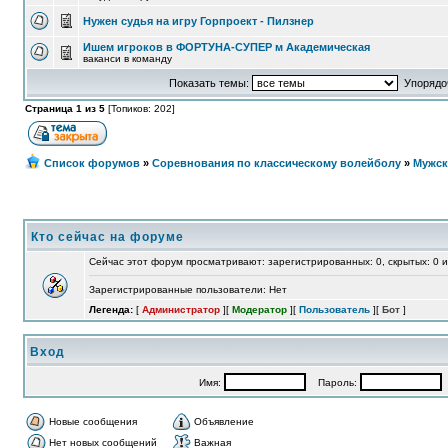
Нужен судья на игру Горпроект - Пилзнер
Ишем игроков в ФОРТУНА-СУПЕР м Академическая
ваканси в команду
Показать темы:
Упорядоч
Страница 1 из 5
[Топиков: 202]
Список форумов
»
Соревнования по классическому волейболу
»
Мужск
Кто сейчас на форуме
Сейчас этот форум просматривают: зарегистрированных: 0, скрытых: 0 и
Зарегистрированные пользователи: Нет
Легенда:
[
Администратор
][
Модератор
][
Пользователь
][
Бот
]
Вход
Имя:
Пароль:
А
Новые сообщения
Объявление
Нет новых сообщений
Важная