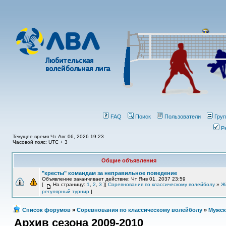
FAQ
Поиск
Пользователи
Гру
Р
Текущее время Чт Авг 06, 2026 19:23
Часовой пояс: UTC + 3
Общие объявления
"кресты" командам за неправильное поведение
Объявление заканчивает действие: Чт Янв 01, 2037 23:59
[
На страницу:
1
,
2
,
3
][
Соревнования по классическому волейболу
»
Ж
регулярный турнир
]
Список форумов
»
Соревнования по классическому волейболу
»
Мужск
Архив сезона 2009-2010