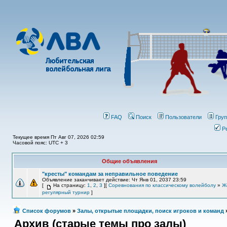
FAQ
Поиск
Пользователи
Гру
Р
Текущее время Пт Авг 07, 2026 02:59
Часовой пояс: UTC + 3
Общие объявления
"кресты" командам за неправильное поведение
Объявление заканчивает действие: Чт Янв 01, 2037 23:59
[
На страницу:
1
,
2
,
3
][
Соревнования по классическому волейболу
»
Ж
регулярный турнир
]
Список форумов
»
Залы, открытые площадки, поиск игроков и команд
Архив (старые темы про залы)