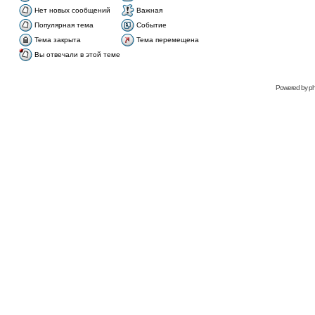
Нет новых сообщений
Важная
Популярная тема
Событие
Тема закрыта
Тема перемещена
Вы отвечали в этой теме
Рowered bу
p