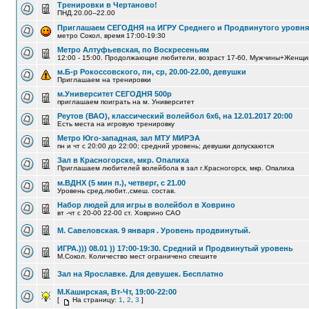
Тренировки в Чертаново!
ПНД.20.00--22.00
Приглашаем СЕГОДНЯ на ИГРУ Среднего и Продвинутого уровня
метро Сокол, время 17:00-19:30
Метро Алтуфьевская, по Воскресеньям
12:00 - 15:00. Продолжающие любители, возраст 17-60, Мужчины+Женщ
м.Б-р Рокоссовского, пн, ср, 20.00-22.00, девушки
Приглашаем на тренировки
м.Университет СЕГОДНЯ 500р
приглашаем поиграть на м. Университет
Реутов (ВАО), классический волейбол 6х6, на 12.01.2017 20:00
Есть места на игровую тренировку
Метро Юго-западная, зал МТУ МИРЭА
пн и чт с 20:00 до 22:00; средний уровень; девушки допускаются
Зал в Красногорске, мкр. Опалиха
Приглашаем любителей волейбола в зал г.Красногорск, мкр. Опалиха
м.ВДНХ (5 мин п.), четверг, с 21.00
Уровень сред.любит.,смеш. состав.
Набор людей для игры в волейбол в Ховрино
вт -чт с 20-00 22-00 ст. Ховрино САО
М. Савеловская. 9 января . Уровень продвинутый.
ИГРА.))) 08.01 )) 17:00-19:30. Средний и Продвинутый уровень
М.Сокол. Количество мест ограничено спешите
Зал на Ярославке. Для девушек. Бесплатно
М.Каширская, Вт-Чт, 19:00-22:00
[
На страницу:
1
,
2
,
3
]