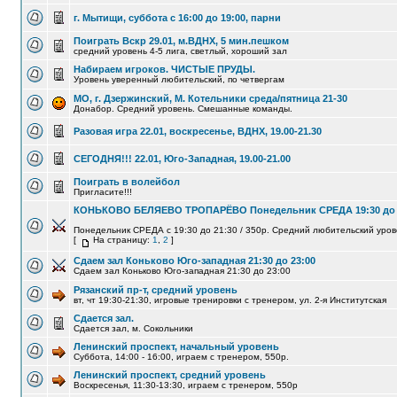
г. Мытищи, суббота с 16:00 до 19:00, парни
Поиграть Вскр 29.01, м.ВДНХ, 5 мин.пешком
средний уровень 4-5 лига, светлый, хороший зал
Набираем игроков. ЧИСТЫЕ ПРУДЫ.
Уровень уверенный любительский, по четвергам
МО, г. Дзержинский, М. Котельники среда/пятница 21-30
Донабор. Средний уровень. Смешанные команды.
Разовая игра 22.01, воскресенье, ВДНХ, 19.00-21.30
СЕГОДНЯ!!! 22.01, Юго-Западная, 19.00-21.00
Поиграть в волейбол
Пригласите!!!
КОНЬКОВО БЕЛЯЕВО ТРОПАРЁВО Понедельник СРЕДА 19:30 до 
Понедельник СРЕДА с 19:30 до 21:30 / 350р. Средний любительский уров
[
На страницу:
1
,
2
]
Сдаем зал Коньково Юго-западная 21:30 до 23:00
Сдаем зал Коньково Юго-западная 21:30 до 23:00
Рязанский пр-т, средний уровень
вт, чт 19:30-21:30, игровые тренировки с тренером, ул. 2-я Институтская
Сдается зал.
Сдается зал, м. Сокольники
Ленинский проспект, начальный уровень
Суббота, 14:00 - 16:00, играем с тренером, 550р.
Ленинский проспект, средний уровень
Воскресенья, 11:30-13:30, играем с тренером, 550р