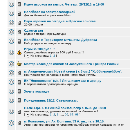
Ищем игроков на завтра. Четверг. 29/12/16, в 19.00
Волейбол на электрозаводской
Для любителей игры в волейбол
Пара игроков на сегодня, м.Красносельская
20:00 начало
Сдается зал
рядом с метро Парк Культуры
Волейбол в Территории мяча, ст.м. Дубровка
Набор группы на новую площадку
Игры за 300 руб !!!!
Самые дешёвые игры за 300 руб 3 часа !!!
[
На страницу:
1
,
2
]
Мастер-класс для связок от Заслуженного Тренера России
м. Академическая. Новый сезон ( с 3 окт.) "Хобби-волейбол".
Приглашаются желающие в абонементную группу.
ВК "Новокосино" (м), 4 Лига, ищем зал в аренду
С перспективой долгосрочной аренды.
Хочу в команду
Понедельник 19/12. Савеловская.
ПАЛЛАДА-7. м.Речной вокзал, вскр с 16.00 до 18.00
женская команда, уровень начальный любительский.
[
На страницу:
1
,
2
,
3
, ...,
66
,
67
,
68
]
м. Коньково, ул. Ак. Волгина, 33 А. пн., пт. в 10:15.
Утренние тренировки по пляжному волейболу метро Коньково пн. и пт.