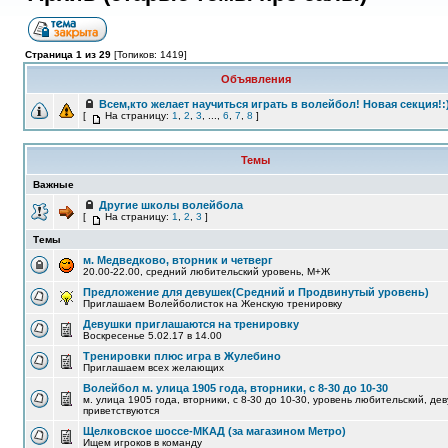
Страница 1 из 29
[Топиков: 1419]
Объявления
Всем,кто желает научиться играть в волейбол! Новая секция!:
[
На страницу:
1
,
2
,
3
, ...,
6
,
7
,
8
]
Темы
Важные
Другие школы волейбола
[
На страницу:
1
,
2
,
3
]
Темы
м. Медведково, вторник и четверг
20.00-22.00, средний любительский уровень, М+Ж
Предложение для девушек(Средний и Продвинутый уровень)
Приглашаем Волейболисток на Женскую тренировку
Девушки приглашаются на тренировку
Воскресенье 5.02.17 в 14.00
Тренировки плюс игра в Жулебино
Приглашаем всех желающих
Волейбол м. улица 1905 года, вторники, с 8-30 до 10-30
м. улица 1905 года, вторники, с 8-30 до 10-30, уровень любительский, де
приветствуются
Щелковское шоссе-МКАД (за магазином Метро)
Ищем игроков в команду