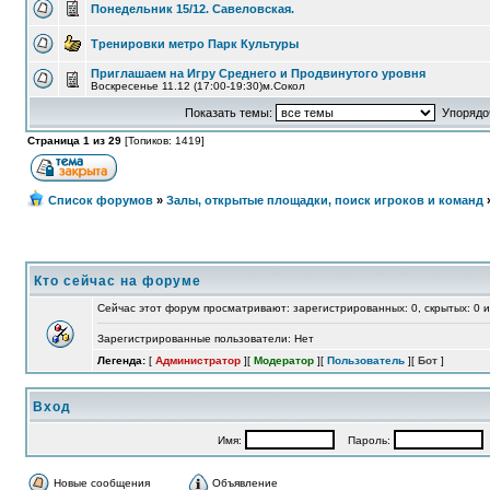
Понедельник 15/12. Савеловская.
Тренировки метро Парк Культуры
Приглашаем на Игру Среднего и Продвинутого уровня
Воскресенье 11.12 (17:00-19:30)м.Сокол
Показать темы:
Упорядоч
Страница 1 из 29
[Топиков: 1419]
Список форумов
»
Залы, открытые площадки, поиск игроков и команд
Кто сейчас на форуме
Сейчас этот форум просматривают: зарегистрированных: 0, скрытых: 0 и
Зарегистрированные пользователи: Нет
Легенда:
[
Администратор
][
Модератор
][
Пользователь
][
Бот
]
Вход
Имя:
Пароль:
А
Новые сообщения
Объявление