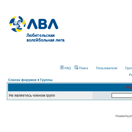
FAQ
Поиск
Пользователи
Гру
Р
Список форумов
»
Группы
Вс
Не являетесь членом групп
Рowered bу
p